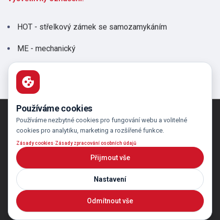
HOT - střelkový zámek se samozamykáním
ME - mechanický
Používáme cookies
ERBI systems s.r.o.
Používáme nezbytné cookies pro fungování webu a volitelné
cookies pro analytiku, marketing a rozšířené funkce.
Šestajovická 488/20
198 00 Praha 9 Hloubětín
·
Zásady cookies
Zásady zpracování osobních údajů
GPS:50°6’14.040”N,
Přijmout vše
14°32’13.812”E
Nastavení
Tel.:
+420 281 864 582
E-mail:
obchod@erbi.cz
Odmítnout vše
GDPR
|
Nastavení cookies
|
Design by Movisio s.r.o.