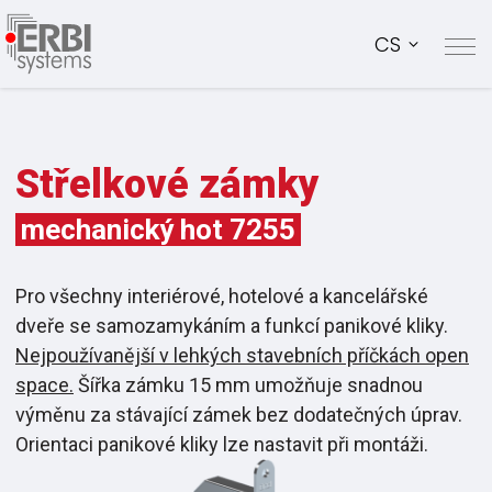
CS
Střelkové zámky
mechanický
hot 7255
Pro všechny interiérové, hotelové a kancelářské
dveře se samozamykáním a funkcí panikové kliky.
Nejpoužívanější v lehkých stavebních příčkách open
space.
Šířka zámku 15 mm umožňuje snadnou
výměnu za stávající zámek bez dodatečných úprav.
Orientaci panikové kliky lze nastavit při montáži.