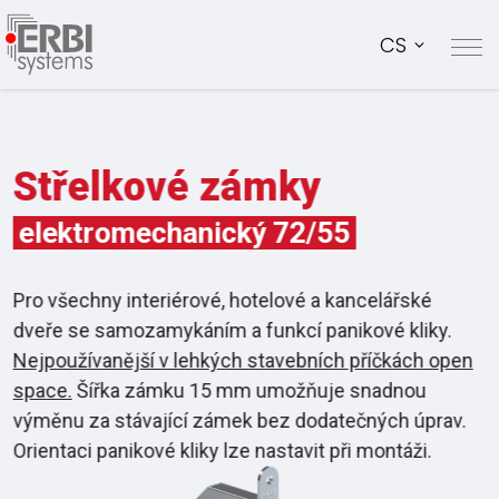
CS
Střelkové zámky
elektromechanický
72/55
Pro všechny interiérové, hotelové a kancelářské
dveře se samozamykáním a funkcí panikové kliky.
Nejpoužívanější v lehkých stavebních příčkách open
space.
Šířka zámku 15 mm umožňuje snadnou
výměnu za stávající zámek bez dodatečných úprav.
Orientaci panikové kliky lze nastavit při montáži.