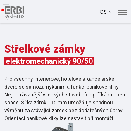
CS
Střelkové zámky
elektromechanický
90/50
Pro všechny interiérové, hotelové a kancelářské
dveře se samozamykáním a funkcí panikové kliky.
Nejpoužívanější v lehkých stavebních příčkách open
space.
Šířka zámku 15 mm umožňuje snadnou
výměnu za stávající zámek bez dodatečných úprav.
Orientaci panikové kliky lze nastavit při montáži.